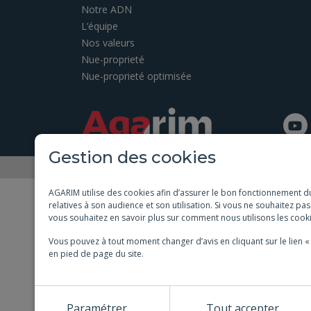
Notre ADN
L’équipe
Nos valeurs
Nue-proprieté
Nue-proprieté optimisée
Gestion des cookies
AGARIM utilise des cookies afin d’assurer le bon fonctionnement du
relatives à son audience et son utilisation. Si vous ne souhaitez pa
vous souhaitez en savoir plus sur comment nous utilisons les cooki
Vous pouvez à tout moment changer d’avis en cliquant sur le lien 
en pied de page du site.
Paramétrer
Tout accepter