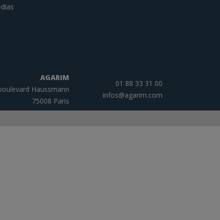
dias
AGARIM
01 88 33 31 00
boulevard Haussmann
infos@agarim.com
75008 Paris