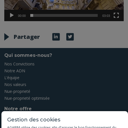
00:00
03:03
Partager
Qui sommes-nous?
Nos Convictions
Notre ADN
L’équipe
Nos valeurs
Nue-proprieté
Nue-proprieté optimisée
Notre offre
Offres en cours
Gestion des cookies
Nos réalisations
AGARIM utilise des cookies afin d’assurer le bon fonctionnement du